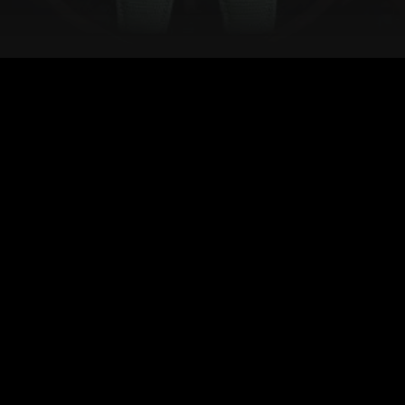
Sekilas Tentang Audemars Piguet
Code 11.59
Asal Usul Nama “11.59”, Tujuan Peluncuran Seri 11.59
Seri Audemars Piguet Code 11.59 memiliki nama yang
unik dengan makna simbolis. Angka “11.59”
merepresentasikan waktu satu menit sebelum pukul 12
malam. Momen yang melambangkan transisi dan awal
baru. Filosofi ini mencerminkan ambisi Audemars Piguet
untuk menghadirkan babak baru dalam sejarah brand,
sambil tetap menghormati warisan mereka.
Diluncurkan pada tahun 2019, Code 11.59 bertujuan
memperluas jangkauan Audemars Piguet di luar lini Royal