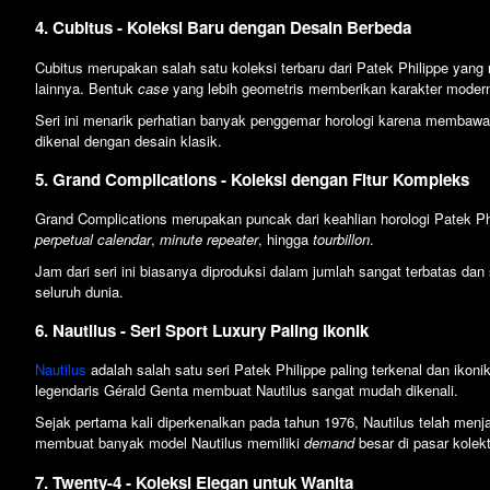
4. Cubitus - Koleksi Baru dengan Desain Berbeda
Cubitus merupakan salah satu koleksi terbaru dari Patek Philippe yang
lainnya. Bentuk
case
yang lebih geometris memberikan karakter moder
Seri ini menarik perhatian banyak penggemar horologi karena membawa 
dikenal dengan desain klasik.
5. Grand Complications - Koleksi dengan Fitur Kompleks
Grand Complications merupakan puncak dari keahlian horologi Patek Phil
perpetual calendar
,
minute repeater
, hingga
tourbillon
.
Jam dari seri ini biasanya diproduksi dalam jumlah sangat terbatas dan 
seluruh dunia.
6. Nautilus - Seri Sport Luxury Paling Ikonik
Nautilus
adalah salah satu seri Patek Philippe paling terkenal dan ikon
legendaris Gérald Genta membuat Nautilus sangat mudah dikenali.
Sejak pertama kali diperkenalkan pada tahun 1976, Nautilus telah menj
membuat banyak model Nautilus memiliki
demand
besar di pasar kolekt
7. Twenty-4 - Koleksi Elegan untuk Wanita