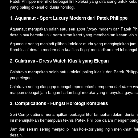
Patek Philippe memiliki berbagai lini koleksi yang dirancang untuk keb
yang paling dikenal di dunia horologi.
1. Aquanaut - Sport Luxury Modern dari Patek Philippe
Aquanaut merupakan salah satu seri
sport luxury
modern dari Patek Phil
desain
dial
berpola unik serta
strap
karet yang memberikan kesan lebih s
Aquanaut sering menjadi pilihan kolektor muda yang menginginkan jam 
Kombinasi desain modern dan kualitas tinggi menjadikan seri ini sanga
2. Calatrava - Dress Watch Klasik yang Elegan
Calatrava merupakan salah satu koleksi paling klasik dari Patek Philipp
yang elegan.
Calatrava sering dianggap sebagai representasi sempurna dari
dress wa
maupun sebagai jam tangan harian bagi mereka yang menyukai gaya s
3. Complications - Fungsi Horologi Kompleks
Seri Complications menampilkan berbagai fitur tambahan dalam dunia ho
ini menunjukkan kemampuan teknis Patek Philippe dalam mengemban
Jam dari seri ini sering menjadi pilihan kolektor yang ingin menikmat
desain.