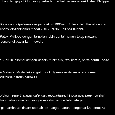
utuhan dan gaya hidup yang berbeda. Berikut beberapa seri Patek Philippe
ippe yang diperkenalkan pada akhir 1990-an. Koleksi ini dikenal dengan
porty dibandingkan model klasik Patek Philippe lainnya.
Patek Philippe dengan tampilan lebih santai namun tetap mewah.
t populer di pasar jam mewah.
e. Seri ini dikenal dengan desain minimalis,
dial
bersih, serta bentuk
case
tch
klasik. Model ini sangat cocok digunakan dalam acara formal
ederhana namun berkelas.
rologi, seperti
annual calendar
,
moonphase
, hingga
dual time
. Koleksi
gkan mekanisme jam yang kompleks namun tetap elegan.
i fungsi tambahan dalam sebuah jam tangan tanpa mengorbankan estetika