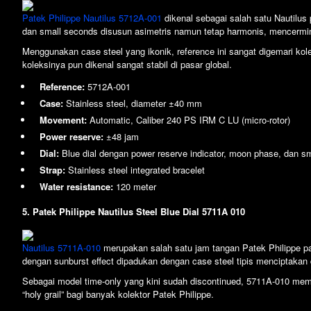
Patek Philippe Nautilus 5712A-001
dikenal sebagai salah satu Nautilus 
dan small seconds disusun asimetris namun tetap harmonis, mencerminka
Menggunakan case steel yang ikonik, reference ini sangat digemari kole
koleksinya pun dikenal sangat stabil di pasar global.
Reference:
5712A-001
Case:
Stainless steel, diameter ±40 mm
Movement:
Automatic, Caliber 240 PS IRM C LU (micro-rotor)
Power reserve:
±48 jam
Dial:
Blue dial dengan power reserve indicator, moon phase, dan s
Strap:
Stainless steel integrated bracelet
Water resistance:
120 meter
5. Patek Philippe Nautilus Steel Blue Dial 5711A 010
Nautilus 5711A-010
merupakan salah satu jam tangan Patek Philippe pal
dengan sunburst effect dipadukan dengan case steel tipis menciptakan
Sebagai model time-only yang kini sudah discontinued, 5711A-010 memil
“holy grail” bagi banyak kolektor Patek Philippe.