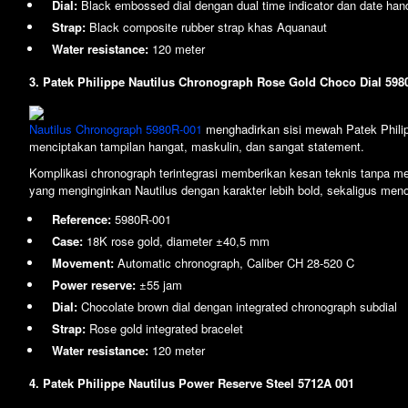
Dial:
Black embossed dial dengan dual time indicator dan date han
Strap:
Black composite rubber strap khas Aquanaut
Water resistance:
120 meter
3. Patek Philippe Nautilus Chronograph Rose Gold Choco Dial 598
Nautilus Chronograph 5980R-001
menghadirkan sisi mewah Patek Philipp
menciptakan tampilan hangat, maskulin, dan sangat statement.
Komplikasi chronograph terintegrasi memberikan kesan teknis tanpa men
yang menginginkan Nautilus dengan karakter lebih bold, sekaligus menonj
Reference:
5980R-001
Case:
18K rose gold, diameter ±40,5 mm
Movement:
Automatic chronograph, Caliber CH 28-520 C
Power reserve:
±55 jam
Dial:
Chocolate brown dial dengan integrated chronograph subdial
Strap:
Rose gold integrated bracelet
Water resistance:
120 meter
4. Patek Philippe Nautilus Power Reserve Steel 5712A 001