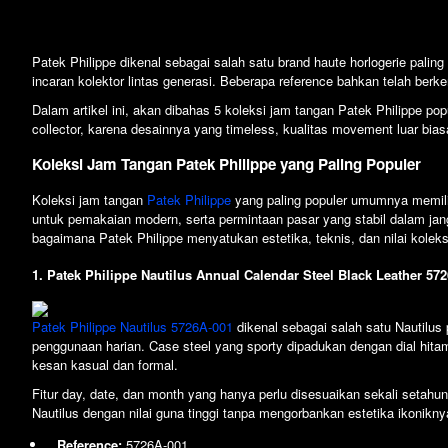
Patek Philippe dikenal sebagai salah satu brand haute horlogerie paling
incaran kolektor lintas generasi. Beberapa reference bahkan telah berk
Dalam artikel ini, akan dibahas 5 koleksi jam tangan Patek Philippe pop
collector, karena desainnya yang timeless, kualitas movement luar biasa
Koleksi Jam Tangan Patek Philippe yang Paling Populer
Koleksi jam tangan
Patek Philippe
yang paling populer umumnya memilik
untuk pemakaian modern, serta permintaan pasar yang stabil dalam jan
bagaimana Patek Philippe menyatukan estetika, teknis, dan nilai koleksi 
1. Patek Philippe Nautilus Annual Calendar Steel Black Leather 57
Patek Philippe Nautilus 5726A-001
dikenal sebagai salah satu Nautilus 
penggunaan harian. Case steel yang sporty dipadukan dengan dial hita
kesan kasual dan formal.
Fitur day, date, dan month yang hanya perlu disesuaikan sekali setahun
Nautilus dengan nilai guna tinggi tanpa mengorbankan estetika ikonikny
Reference:
5726A-001