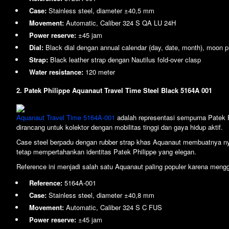
Case:
Stainless steel, diameter ±40,5 mm
Movement:
Automatic, Caliber 324 S QA LU 24H
Power reserve:
±45 jam
Dial:
Black dial dengan annual calendar (day, date, month), moon p
Strap:
Black leather strap dengan Nautilus fold-over clasp
Water resistance:
120 meter
2. Patek Philippe Aquanaut Travel Time Steel Black 5164A 001
Aquanaut Travel Time 5164A-001
adalah representasi sempurna Patek Ph
dirancang untuk kolektor dengan mobilitas tinggi dan gaya hidup aktif.
Case steel berpadu dengan rubber strap khas Aquanaut membuatnya nya
tetap mempertahankan identitas Patek Philippe yang elegan.
Reference ini menjadi salah satu Aquanaut paling populer karena mengg
Reference:
5164A-001
Case:
Stainless steel, diameter ±40,8 mm
Movement:
Automatic, Caliber 324 S C FUS
Power reserve:
±45 jam